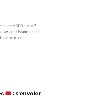
 plus de 300 euros ?
a low-cost islandaise et
ute concurrence.
es
: s’envoler