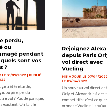
e perdu,
é ou
Rejoignez Alexa
magé pendant
depuis Paris Orl
: quels sont vos
vol direct avec
s ?
Vueling
 LE 31/07/2022 | PUBLIÉ
MIS À JOUR LE 07/04/2022
2022
LE 07/04/2022
ge a été retardé,
Un nouveau vol direct ent
, ou pire, perdu
Orly et Alexandrie à des t
tre vol ? Pas de panique,
compétitifs : c’est ce que
s existent. On fait le
propose Vueling jusqu’au