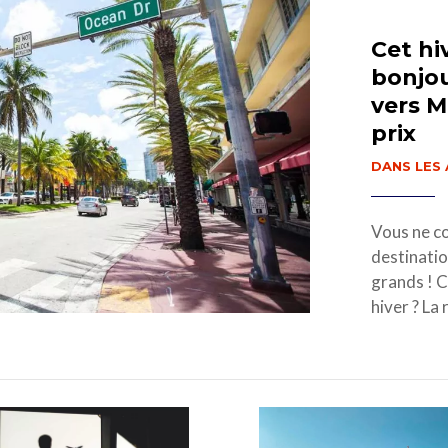
Cet hi
bonjou
vers M
prix
DANS LES 
Vous ne co
destination
grands ! C
hiver ? La 