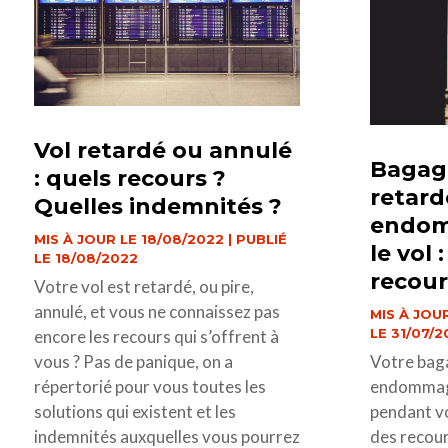
Vol retardé ou annulé
Bagag
: quels recours ?
retard
Quelles indemnités ?
endom
MIS À JOUR LE 18/08/2022 | PUBLIÉ
le vol 
LE 18/08/2022
recour
Votre vol est retardé, ou pire,
annulé, et vous ne connaissez pas
MIS À JOUR
LE 31/07/
encore les recours qui s’offrent à
Votre baga
vous ? Pas de panique, on a
endommagé
répertorié pour vous toutes les
pendant vo
solutions qui existent et les
des recour
indemnités auxquelles vous pourrez