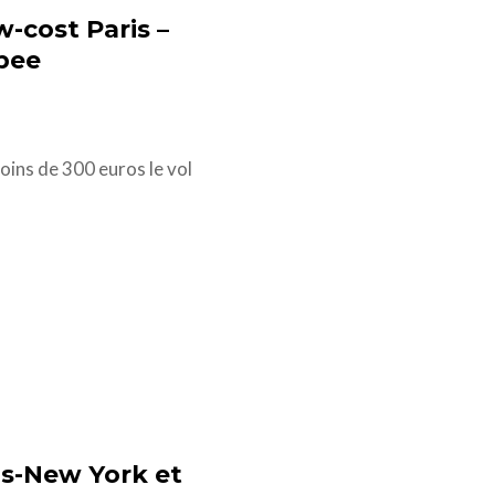
w-cost Paris –
bee
oins de 300 euros le vol
ris-New York et