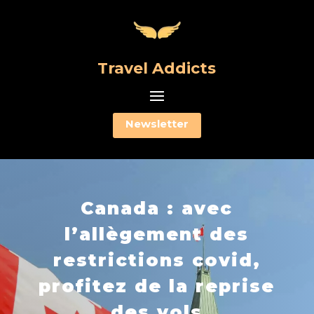
Travel Addicts
Newsletter
Canada : avec
l’allègement des
restrictions covid,
profitez de la reprise
des vols