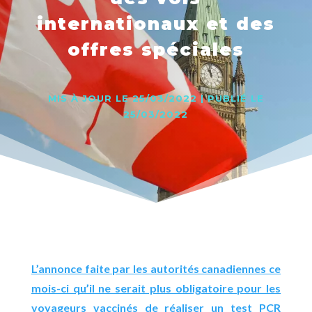
internationaux et des
offres spéciales
MIS À JOUR LE 25/03/2022 | PUBLIÉ LE
25/03/2022
L’annonce faite par les autorités canadiennes ce
mois-ci qu’il ne serait plus obligatoire pour les
voyageurs vaccinés de réaliser un test PCR