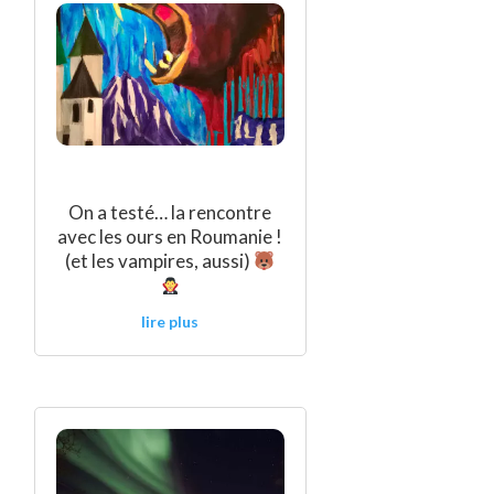
On a testé… la rencontre
avec les ours en Roumanie !
(et les vampires, aussi)
lire plus