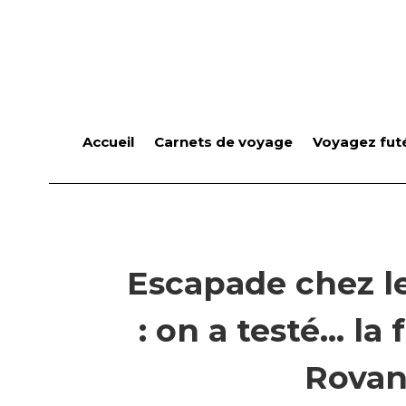
Accueil
Carnets de voyage
Voyagez futé
Escapade chez l
: on a testé… la
Rova