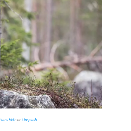
Hans Veth
on
Unsplash