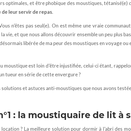
rs optimales, et être phobique des moustiques, tétanisé(e)
 de leur servir de repas
.
ous n’êtes pas seul(e). On est même une vraie communauté
 la vie, et que nous allons découvrir ensemble un peu plus ba
 désormais libérée de ma peur des moustiques en voyage ou e
moustique est loin d’être injustifiée, celui-ci étant, rappelo
’un tueur en série de cette envergure ?
les solutions et astuces anti-moustiques que nous avons test
n°1 : la moustiquaire de lit à
location ? La meilleure solution pour dormir à l’abri des mou