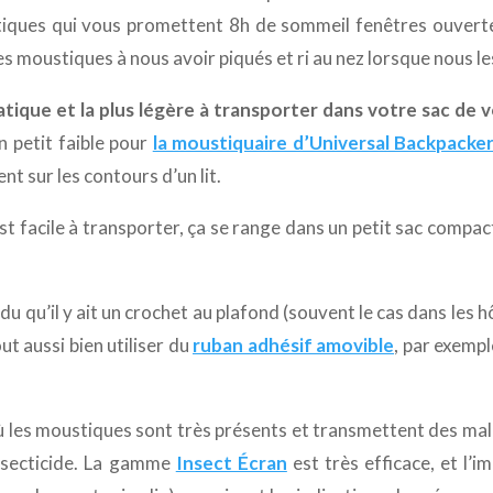
tiques qui vous promettent 8h de sommeil fenêtres ouvertes 
s moustiques à nous avoir piqués et ri au nez lorsque nous les
pratique et la plus légère à transporter dans votre sac de v
 petit faible pour
la moustiquaire d’Universal Backpacker
nt sur les contours d’un lit.
t facile à transporter, ça se range dans un petit sac compac
endu qu’il y ait un crochet au plafond (souvent le cas dans les 
ut aussi bien utiliser du
ruban adhésif amovible
, par exempl
 les moustiques sont très présents et transmettent des malad
nsecticide. La gamme
Insect Écran
est très efficace, et l’i