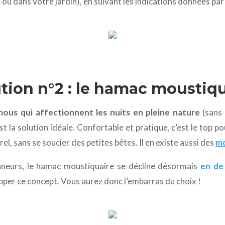
ou dans votre jardin), en suivant les indications données par 
tion n°2 : le hamac moustiq
 nous qui affectionnent les nuits en pleine nature
(sans 
st la solution idéale. Confortable et pratique, c’est le top 
el, sans se soucier des petites bêtes. Il en existe aussi des
mo
nneurs, le hamac moustiquaire se décline désormais
en de
per ce concept. Vous aurez donc l’embarras du choix !