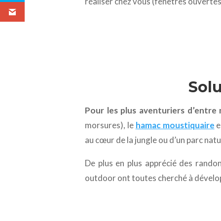
réaliser chez vous (fenêtres ouvertes 
Solu
Pour les plus aventuriers d’entre
morsures), le
hamac moustiquaire
e
au cœur de la jungle ou d’un parc natur
De plus en plus apprécié des rando
outdoor ont toutes cherché à dévelop