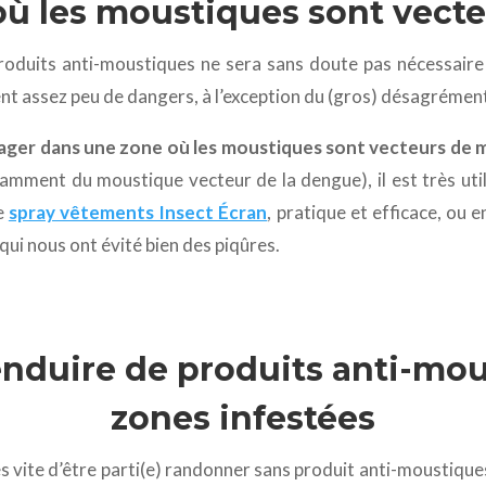
où les moustiques sont vect
duits anti-moustiques ne sera sans doute pas nécessaire s
nt assez peu de dangers, à l’exception du (gros) désagrément
ager dans une zone où les moustiques sont vecteurs de 
tamment du moustique vecteur de la dengue), il est très ut
e
spray vêtements Insect Écran
, pratique et efficace, ou 
qui nous ont évité bien des piqûres.
’enduire de produits anti-mo
zones infestées
rès vite d’être parti(e) randonner sans produit anti-moustiqu