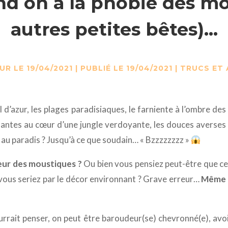
 on a la phobie des mo
autres petites bêtes)…
UR LE 19/04/2021 | PUBLIÉ LE 19/04/2021
|
TRUCS ET
l d’azur, les plages paradisiaques, le farniente à l’ombre de
antes au cœur d’une jungle verdoyante, les douces averses tr
s au paradis ? Jusqu’à ce que soudain… « Bzzzzzzzz »
eur des moustiques ?
Ou bien vous pensiez peut-être que cet
vous seriez par le décor environnant ? Grave erreur…
Même a
ourrait penser, on peut être baroudeur(se) chevronné(e), avo