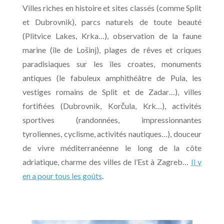
Villes riches en histoire et sites classés (comme Split
et Dubrovnik), parcs naturels de toute beauté
(Plitvice Lakes, Krka…), observation de la faune
marine (île de Lo
š
inj), plages de rêves et criques
paradisiaques sur les îles croates, monuments
antiques (le fabuleux amphithéâtre de Pula, les
vestiges romains de Split et de Zadar…), villes
fortifiées (Dubrovnik, Kor
č
ula, Krk…), activités
sportives (randonnées, impressionnantes
tyroliennes, cyclisme, activités nautiques…), douceur
de vivre méditerranéenne le long de la côte
adriatique, charme des villes de l’Est à Zagreb…
Il y
en a pour tous les goûts
.