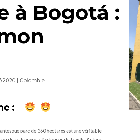
e à Bogotá :
Simon
07/2020
|
Colombie
me :
gantesque parc de 360 hectares est une véritable
on de se trouver à l’extérieur de la ville. Autour